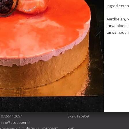
voeg toe
Ingrediënten:
Aardbeien, room, eigeel, suiker,
tarwebloem, glucose-fructoses
tarwemoutmeel, zout.
tisserie A.C. de Boer
Tweede vestiging
Scharlo 15, 1815 CN Alkmaar
N.G. Piersonstraat 51, 1814 VB Alkma
072-5112097
072-5126969
info@acdeboer.nl
: Patisserie A.C. de Boer - 62532847
KvK