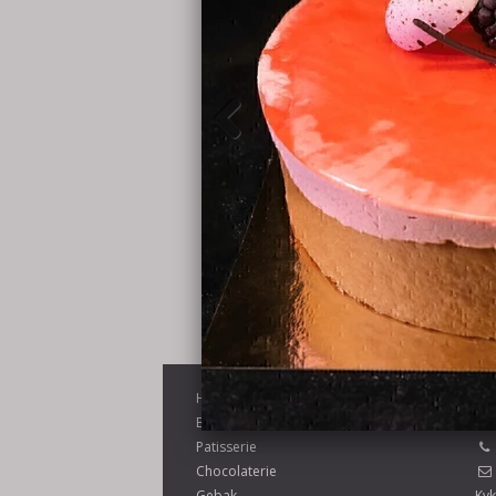
Home
Pa
Boulangerie
Patisserie
Chocolaterie
Gebak
Kvk