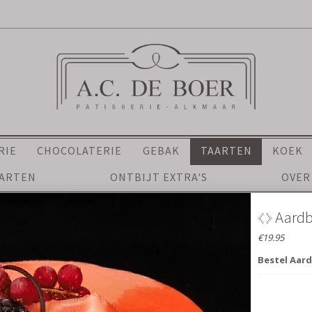
RIE
CHOCOLATERIE
GEBAK
TAARTEN
KOEK
AARTEN
ONTBIJT EXTRA'S
OVER
Aardbeien Bavaroise (
€19.95
Bestel Aardbeien Bavaroise (