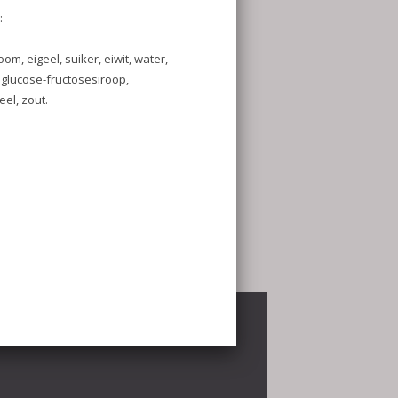
€19.95 per stuk
 eiwit, water,
iroop,
ar