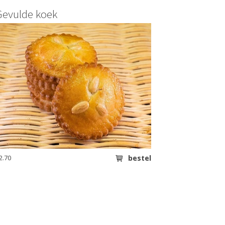
Gevulde koek
2.70
bestel