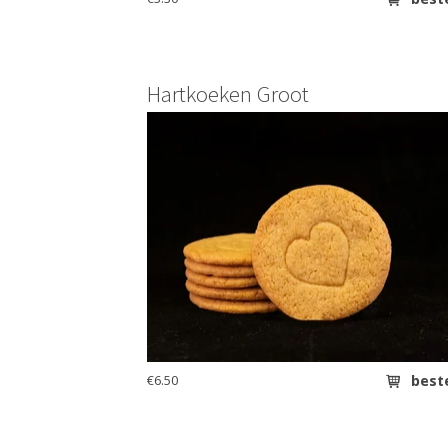
Hartkoeken Groot
€6.50
best