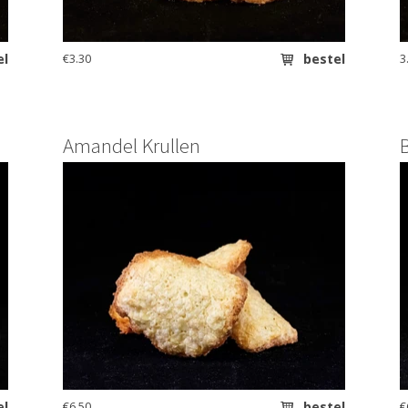
el
€3.30
bestel
3
Amandel Krullen
el
€6.50
bestel
€