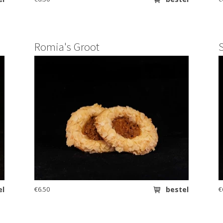
Romia's Groot
el
€6.50
bestel
€