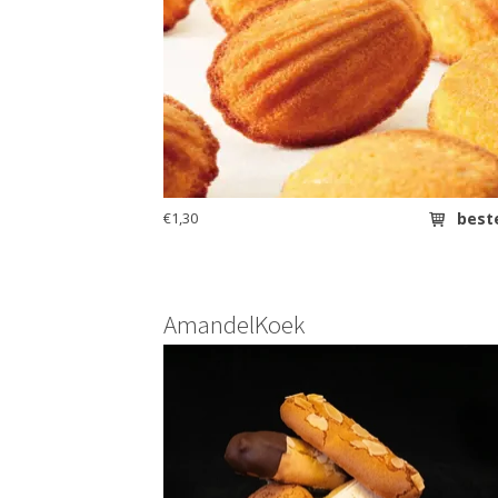
€1,30
best
AmandelKoek