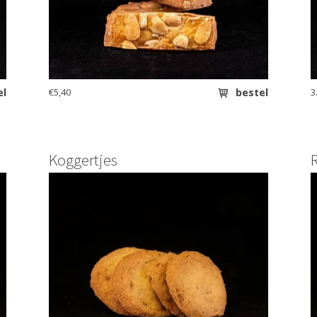
el
€5,40
bestel
3
Koggertjes