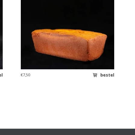
el
€7,50
bestel