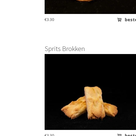
€3.30
best
Sprits Brokken
€3.30
best