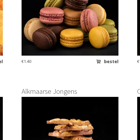
el
€1.40
bestel
€
Alkmaarse Jongens