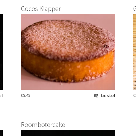
Cocos Klapper
el
€5.45
bestel
€
Roombotercake