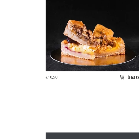
€10,50
best