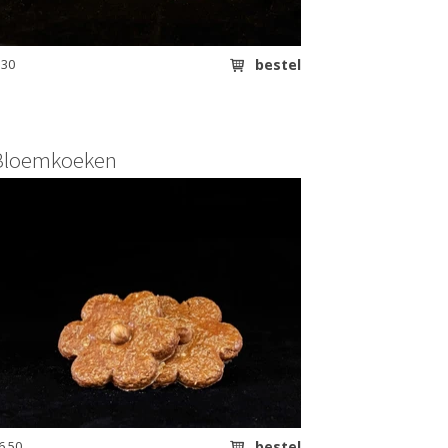
.30
bestel
Bloemkoeken
6.50
bestel