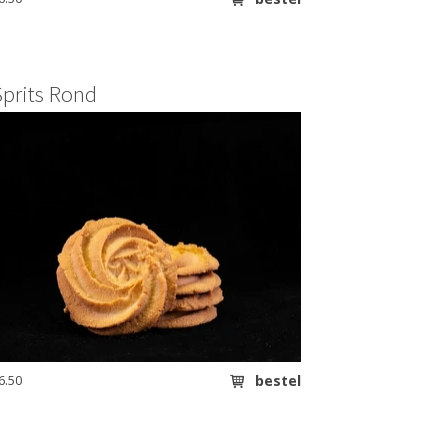
Sprits Rond
6.50
bestel