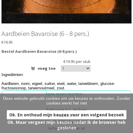
HARTIG
>
BRUIDSTAARTEN
>
ONTBIJT EXTRA'S
>
Aardbeien Bavaroise (6 - 8 pers.)
€19.95
OVER ONS
>
Bestel Aardbeien Bavaroise (6-8 pers.)
VESTIGINGEN
>
€19.95 per stuk
voeg toe
Ingrediënten:
Aardbeien, room, eigeel, suiker, eiwit, water, tarwebloem, glucose-
fructosesiroop, tarwemoutmeel, zout.
Deze website gebruikt cookies om uw keuzes te onthouden. Zonder
cookies werkt het niet
Patisserie A.C. de Boer
Ok. En onthoud mijn keuzes voor een volgend bezoek
Scharlo 15
Ok. Maar vergeet mijn keuzes nadat ik de browser heb
1815 CN Alkmaar
gesloten
info@acdeboer.nl