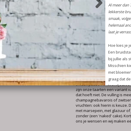
een andere taart die bij hen p
iedere taart die wij maken unie
Hoeveel kost een bruidstaart?
De kosten voor één van onze 
bruidstaarten hangen af van het
kiest. Al onze taarten worden
hoogwaardige ingrediënten (e
echte room, etc.). Het niveau v
de taart bepaalt vervolgens de
Tot slot is het aantal gasten e
personen van invloed op de tot
Hoe smaakt een bruidstaart va
Wij maken bruidstaarten op m
smaak passen we naar jouw w
zijn onze taarten een variant 
dat hoeft niet. De vulling is me
champagnebavarois of zwitser
vruchten: ook hierin is keuze.
met marsepein, met glazuur of 
zonder (een 'naked' cake). Ko
ons je wensen en wij maken ee