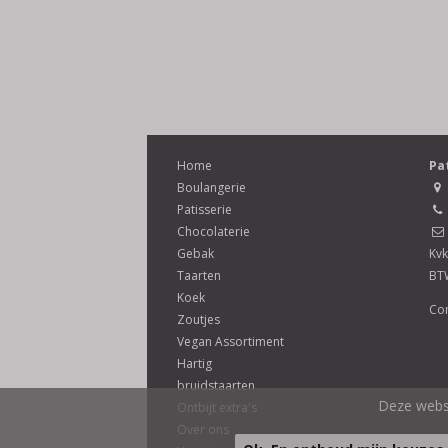
Home
Pa
Boulangerie
Patisserie
Chocolaterie
Gebak
Kvk
Taarten
BT
Koek
Con
Zoutjes
Vegan Assortiment
Hartig
bruidstaarten
Deze websi
Ontbijt extra's
Over ons