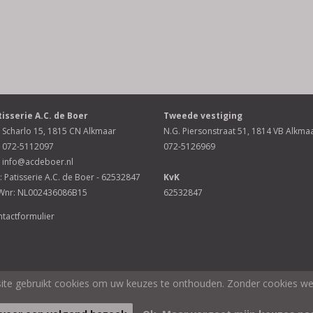
tisserie A.C. de Boer
Tweede vestiging
Scharlo 15, 1815 CN Alkmaar
N.G. Piersonstraat 51, 1814 VB Alkma
072-5112097
072-5126969
info@acdeboer.nl
: Patisserie A.C. de Boer - 62532847
KvK
Wnr: NL002436086B15
62532847
tactformulier
te gebruikt cookies om uw keuzes te onthouden. Zonder cookies wer