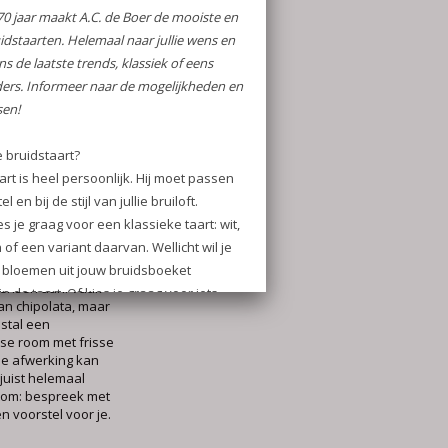
ast en daarom is
k.
ambachtelijke
 type taart dat je
 gemaakt met
chte roomboter,
an complexiteit van
 prijs per persoon.
n dus aantal
aalprijs.
n A.C. de Boer?
aat dus ook de
ensen aan. Vaak
van chipolata, maar
estal een
se room met frisse
 De afwerking kan
juist helemaal
rtom: bespreek met
n voorstel voor je.