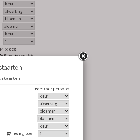
er (docx)
de Boer de mooiste
maal naar jullie
te trends, klassiek
meer naar de
sen!
ijk. Hij moet
 stijl van jullie
ag voor een klassieke
variant daarvan.
oemen uit jouw
taart. Of kies je
n ben je benieuwd
en pièce montée,
oor ieder stel is er