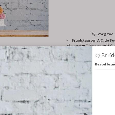
voeg toe
Bruidstaarten A.C. de Bo
Al meer dan 70 jaar maakt A.C. 
en lekkerste bruidstaarten. Hele
wens en smaak, volgens de laats
of eens helemaal anders. Infor
mogelijkheden en laat je verras
Hoe kies je je bruidstaart?
Een bruidstaart is heel persoonl
passen bij jullie als stel en bij de
bruiloft. Misschien kies je gra
taart: wit, met bloemen of een 
Wellicht wil je graag dat de bl
bruidsboeket terugkomen in de 
graag voor iets heel anders e
naar de mogelijkheden voor e
voor macarons of petits fours. V