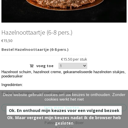
HARTIG
>
BRUIDSTAARTEN
>
ONTBIJT EXTRA'S
>
Hazelnoottaartje (6-8 pers.)
€15,50
OVER ONS
>
Bestel Hazelnoottaartje (6-8 pers.)
VESTIGINGEN
>
€15.50 per stuk
voeg toe
Hazelnoot schuim, hazelnoot creme, gekarameliseerde hazelnoten stukjes,
poedersuiker
Ingrediënten:
Suiker, hazelnoten, eiwit, melkpoeder, zout
Deze website gebruikt cookies om uw keuzes te onthouden. Zonder
cookies werkt het niet
Ok. En onthoud mijn keuzes voor een volgend bezoek
Ok. Maar vergeet mijn keuzes nadat ik de browser heb
Patisserie A.C. de Boer
gesloten