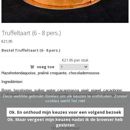
HARTIG
>
BRUIDSTAARTEN
>
ONTBIJT EXTRA'S
>
Truffeltaart (6 - 8 pers.)
€21,95
OVER ONS
>
Bestel Truffeltaart (6 - 8 pers.)
VESTIGINGEN
>
€21.95 per stuk
voeg toe
Hazelnotendaquoise, praliné croquante, chocolademousse.
Ingrediënten:
Room, hazelnoten, suiker, water, cacaomassa, eiwit, eigeel, cacaoboter,
melkpoeder, tarwezetmeel, cacaopoeder, gerstemoutbloem, glucosestroop.
Deze website gebruikt cookies om uw keuzes te onthouden. Zonder
cookies werkt het niet
Ok. En onthoud mijn keuzes voor een volgend bezoek
Patisserie A.C. de Boer
Ok. Maar vergeet mijn keuzes nadat ik de browser heb
Scharlo 15
gesloten
1815 CN Alkmaar