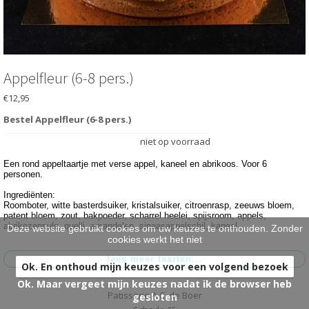
HARTIG
>
BRUIDSTAARTEN
>
ONTBIJT EXTRA'S
>
Appelfleur (6-8 pers.)
€12,95
OVER ONS
>
Bestel Appelfleur (6-8 pers.)
VESTIGINGEN
>
niet op voorraad
Een rond appeltaartje met verse appel, kaneel en abrikoos. Voor 6
personen.
Ingrediënten:
Roomboter, witte basterdsuiker, kristalsuiker, citroenrasp, zeeuws bloem,
patent bloem, zout, bakpoeder, scharrel heelei, spijsroom, appels,
abrikozenpulp, quelli, amandelen, sinaasappelschil, kaneel.
Deze website gebruikt cookies om uw keuzes te onthouden. Zonder
cookies werkt het niet
Ok. En onthoud mijn keuzes voor een volgend bezoek
Ok. Maar vergeet mijn keuzes nadat ik de browser heb
Patisserie A.C. de Boer
gesloten