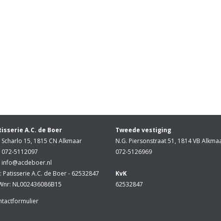
tisserie A.C. de Boer
Tweede vestiging
Scharlo 15, 1815 CN Alkmaar
N.G. Piersonstraat 51, 1814 VB Alkma
072-5112097
072-5126969
info@acdeboer.nl
: Patisserie A.C. de Boer - 62532847
KvK
Wnr: NL002436086B15
62532847
tactformulier