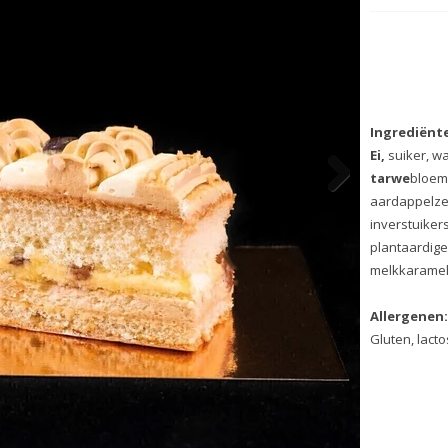
€3.75 p
voeg toe
Ingrediënten:
Ei,
suiker, water, room(
melk
),
roomboter,
tarwe
bloem, rozij
ei
geel,
tarwe
zetmeel,
aardappelzetmeel, glucosestr
melk
poeder, inverstuikerstroo
koffie-extract, karamelstroop,
plantaardige olie (katoenzaad)
tarwe
moutmeel, melkkaramel,
Allergenen:
Gluten, lactose, ei, noten