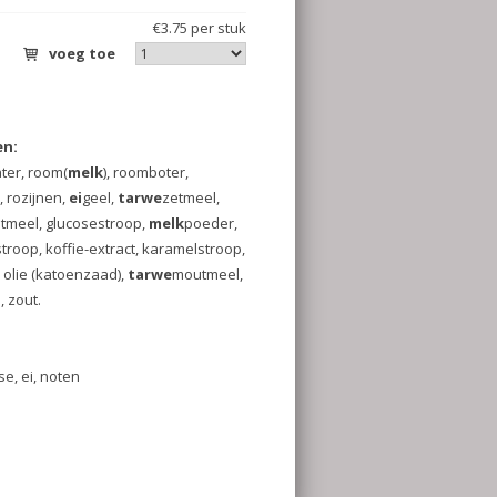
er stuk
nen,
oop,
p,
,
 zout.