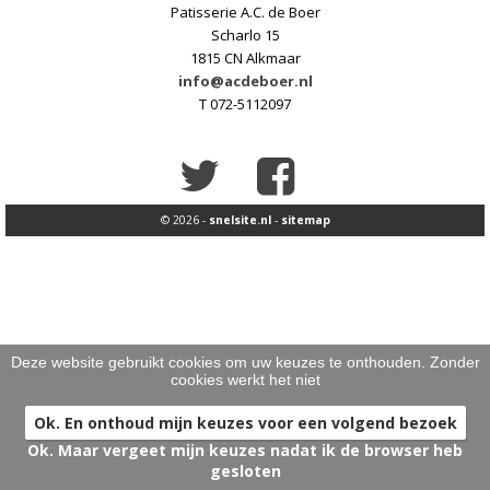
Patisserie A.C. de Boer
HARTIG
>
Scharlo 15
1815 CN Alkmaar
BRUIDSTAARTEN
>
info@acdeboer.nl
T 072-5112097
ONTBIJT EXTRA'S
>
OVER ONS
>
VESTIGINGEN
>
© 2026 -
snelsite.nl
-
sitemap
Deze website gebruikt cookies om uw keuzes te onthouden. Zonder
cookies werkt het niet
Ok. En onthoud mijn keuzes voor een volgend bezoek
Ok. Maar vergeet mijn keuzes nadat ik de browser heb
gesloten