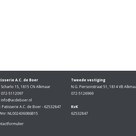
tisserie A.C. de Boer
Tweede vestiging
Scharlo 15, 1815 CN Alkmaar
N.G. Piersonstraat 51, 1814 VB Alkma
072-5112097
072-5126969
info@acdeboer.nl
: Patisserie A.C. de Boer - 62532847
KvK
Wnr: NL002436086B15
62532847
tactformulier