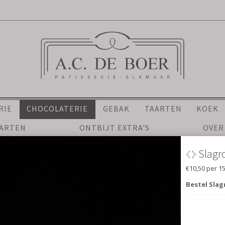
RIE
CHOCOLATERIE
GEBAK
TAARTEN
KOEK
AARTEN
ONTBIJT EXTRA'S
OVER
Slagroomtruffels
€10,50 per 150 gr
Bestel Slagroomtruffels