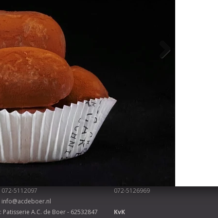
€
voeg toe
tisserie A.C. de Boer
Tweede vestiging
Scharlo 15, 1815 CN Alkmaar
N.G. Piersonstraat 51, 1814 VB Alkma
072-5112097
072-5126969
info@acdeboer.nl
: Patisserie A.C. de Boer - 62532847
KvK