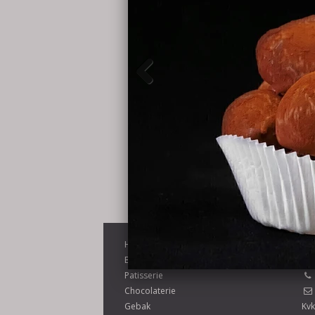
Home
Pa
Boulangerie
Patisserie
Chocolaterie
Gebak
Kvk