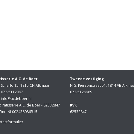
tisserie A.C. de Boer
Tweede vestiging
Scharlo 15, 1815 CN Alkmaar
N.G. Piersonstraat 51, 1814 VB Alkma
072-5112097
072-5126969
info@acdeboer.nl
: Patisserie A.C. de Boer - 62532847
KvK
Wnr: NL002436086B15
62532847
tactformulier