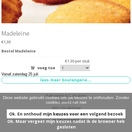
HARTIG
>
BRUIDSTAARTEN
>
ONTBIJT EXTRA'S
>
Madeleine
€1,30
OVER ONS
>
Bestel Madeleine
VESTIGINGEN
>
€1.30 per stuk
voeg toe
Vanaf zaterdag 25 juli
Patisserie A.C. de Boer
Deze website gebruikt cookies om uw keuzes te onthouden. Zonder
Scharlo 15
cookies werkt het niet
1815 CN Alkmaar
Ok. En onthoud mijn keuzes voor een volgend bezoek
info@acdeboer.nl
T 072-5112097
Ok. Maar vergeet mijn keuzes nadat ik de browser heb
gesloten