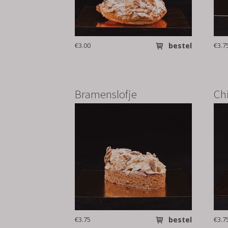
€3.00
bestel
€3.7
Bramenslofje
Ch
€3.75
bestel
€3.7