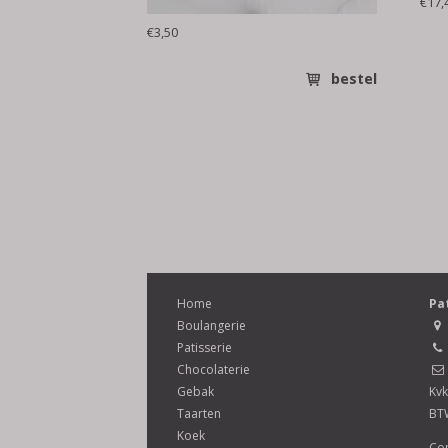
€17,
€3,50
bestel
Home
Pa
Boulangerie
Patisserie
Chocolaterie
Gebak
Kvk
Taarten
BT
Koek
Con