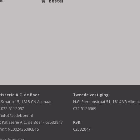
40
bestel
tisserie A.C. de Boer
Tweede vestiging
Scharlo 15, 1815 CN Alkmaar
N.G. Piersonstraat 51, 1814 VB Alkma
072-5112097
072-5126969
info@acdeboer.nl
: Patisserie A.C. de Boer - 62532847
KvK
Wnr: NL002436086B15
62532847
tactformulier