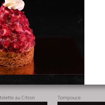
ccagebak
Nougat-tompouce
5
bestel
€3.50
be
telette au Citron
Tompouce