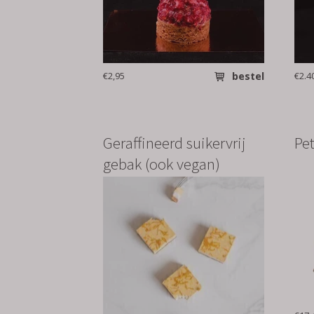
€2,95
bestel
€2.4
Geraffineerd suikervrij
Pet
gebak (ook vegan)