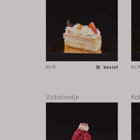
€3.75
bestel
€3,7
Victorientje
Ko