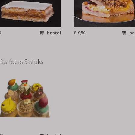
0
bestel
€10,50
be
its-fours 9 stuks