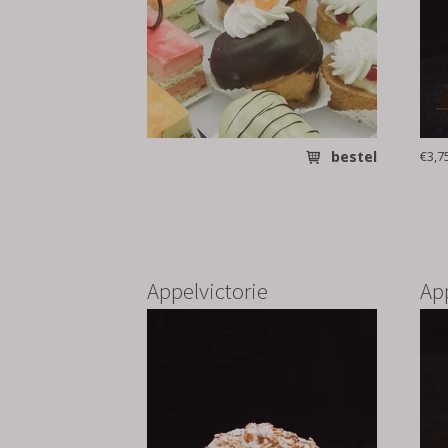
bestel
€3,7
Appelvictorie
Ap