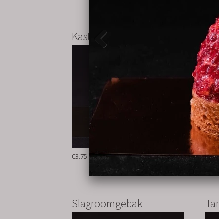
Kasteeltje
Mo
€3.75
bestel
€3.7
Slagroomgebak
Tar