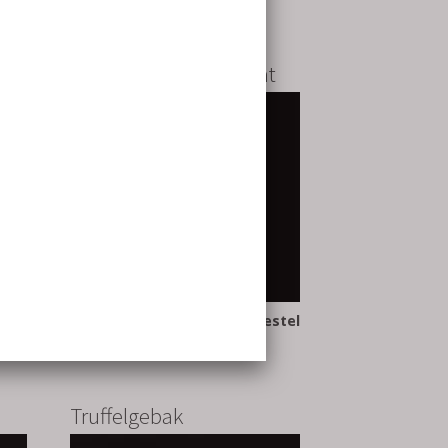
Religieuse au chocolat
stel
bestel
Truffelgebak