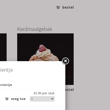
bestel
Kardinaalgebak
stel
€3.75
bestel