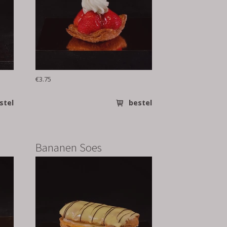
€3.75
stel
bestel
Bananen Soes