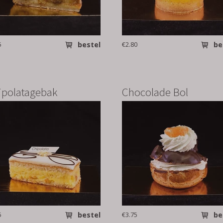
5
bestel
€2.80
be
ipolatagebak
Chocolade Bol
5
bestel
€3.75
be