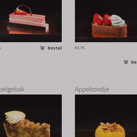
5
bestel
€3.75
be
pelgebak
Appelrondje