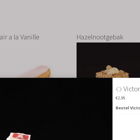
air a la Vanille
Hazelnootgebak
5
€3.75
be
bestel