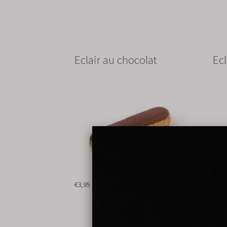
Eclair au chocolat
Ecl
€3,95
€3.9
bestel