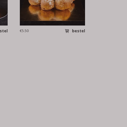
stel
€5.50
bestel