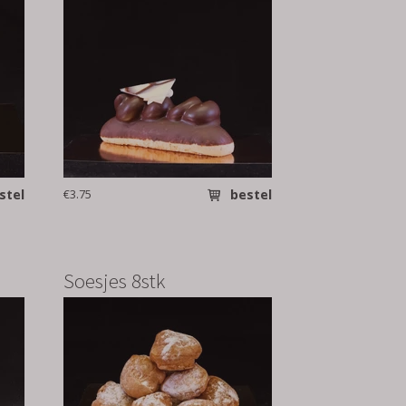
stel
€3.75
bestel
Soesjes 8stk