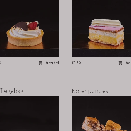
5
bestel
€3.50
be
ffiegebak
Notenpuntjes