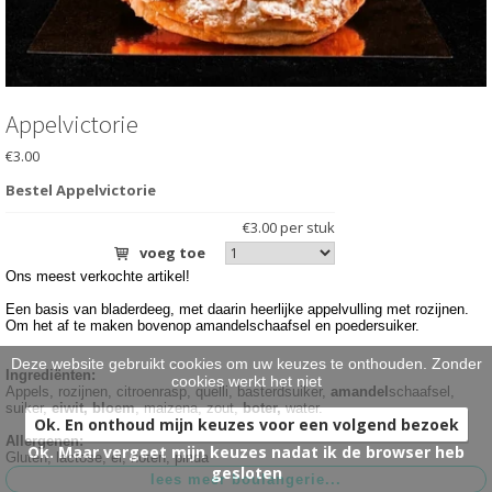
HARTIG
>
BRUIDSTAARTEN
>
ONTBIJT EXTRA'S
>
Appelvictorie
€3.00
OVER ONS
>
Bestel Appelvictorie
VESTIGINGEN
>
€3.00 per stuk
voeg toe
Ons meest verkochte artikel!
Een basis van bladerdeeg, met daarin heerlijke appelvulling met rozijnen.
Om het af te maken bovenop amandelschaafsel en poedersuiker.
Deze website gebruikt cookies om uw keuzes te onthouden. Zonder
Ingrediënten:
cookies werkt het niet
Appels, rozijnen, citroenrasp, quelli, basterdsuiker,
amandel
schaafsel,
suiker,
eiwit, bloem
, maizena, zout,
boter,
water.
Ok. En onthoud mijn keuzes voor een volgend bezoek
Allergenen:
Ok. Maar vergeet mijn keuzes nadat ik de browser heb
Gluten, lactose, ei, noten, pinda
gesloten