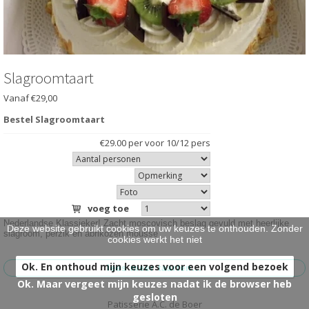
HARTIG
>
BRUIDSTAARTEN
>
ONTBIJT EXTRA'S
>
Slagroomtaart
Vanaf €29,00
OVER ONS
>
Bestel Slagroomtaart
VESTIGINGEN
>
€29.00 per voor 10/12 pers
voeg toe
Nederlandse Klassieker! Zacht moscovisch beslag gevuld met heerlijke
Deze website gebruikt cookies om uw keuzes te onthouden. Zonder
slagroom, perzik en abrikozen mousse
cookies werkt het niet
Ok. En onthoud mijn keuzes voor een volgend bezoek
Ok. Maar vergeet mijn keuzes nadat ik de browser heb
gesloten
Patisserie A.C. de Boer