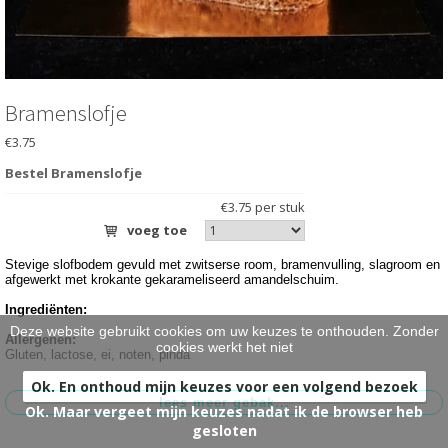
HARTIG
>
BRUIDSTAARTEN
>
ONTBIJT EXTRA'S
>
Bramenslofje
€3.75
OVER ONS
>
Bestel Bramenslofje
VESTIGINGEN
>
€3.75 per stuk
voeg toe
Stevige slofbodem gevuld met zwitserse room, bramenvulling, slagroom en
afgewerkt met krokante gekarameliseerd amandelschuim.
Ingrediënten:
Deze website gebruikt cookies om uw keuzes te onthouden. Zonder
Allergenen:
cookies werkt het niet
Gluten, lactose, ei, noten, pinda
Ok. En onthoud mijn keuzes voor een volgend bezoek
Ok. Maar vergeet mijn keuzes nadat ik de browser heb
gesloten