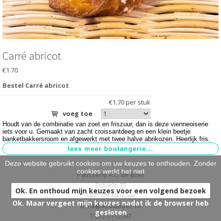
HARTIG
>
BRUIDSTAARTEN
>
ONTBIJT EXTRA'S
>
Carré abricot
€1.70
OVER ONS
>
Bestel Carré abricot
VESTIGINGEN
>
€1.70 per stuk
voeg toe
Houdt van de combinatie van zoet en friszuur, dan is deze vienneoiserie
iets voor u. Gemaakt van zacht croissantdeeg en een klein beetje
banketbakkersroom en afgewerkt met twee halve abrikozen. Heerlijk fris.
Deze website gebruikt cookies om uw keuzes te onthouden. Zonder
cookies werkt het niet
Patisserie A.C. de Boer
Scharlo 15
Ok. En onthoud mijn keuzes voor een volgend bezoek
1815 CN Alkmaar
Ok. Maar vergeet mijn keuzes nadat ik de browser heb
info@acdeboer.nl
gesloten
T 072-5112097